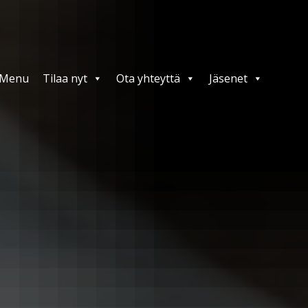
Menu
Tilaa nyt
Ota yhteyttä
Jäsenet