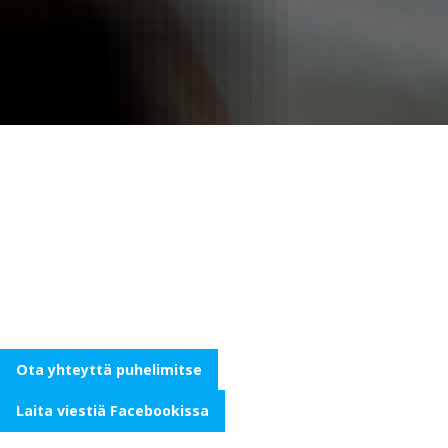
AITO THAIMAAN
MAKU
Mitä nautinnollisempaa kuin syödä yhdessä,
perheen, ystävien tai rakkaan kanssa.
Ota yhteyttä puhelimitse
Laita viestiä Facebookissa