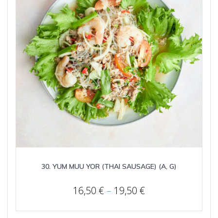
30. YUM MUU YOR (THAI SAUSAGE) (A, G)
Price
16,50
€
–
19,50
€
range:
16,50 €