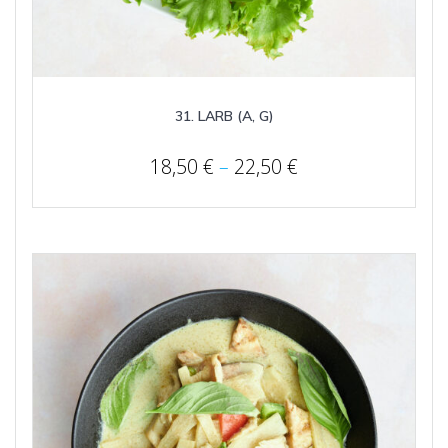
31. LARB (A, G)
Price
18,50
€
–
22,50
€
range:
18,50 €
through
22,50 €