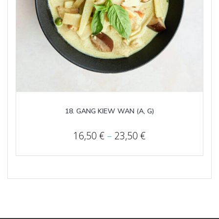
18. GANG KIEW WAN (A, G)
Price
16,50
€
–
23,50
€
range:
16,50 €
through
23,50 €