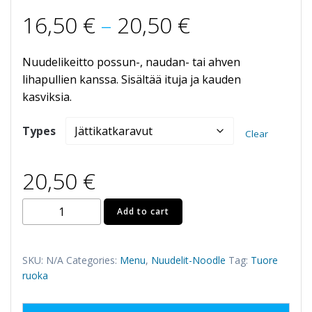
Price
16,50
€
–
20,50
€
range:
Nuudelikeitto possun-, naudan- tai ahven
lihapullien kanssa. Sisältää ituja ja kauden
16,50 €
kasviksia.
through
Types
Clear
20,50 €
20,50
€
23.
Add to cart
KUAY
TIEW
REUA
SKU:
N/A
Categories:
Menu
,
Nuudelit-Noodle
Tag:
Tuore
(A,
ruoka
G,
VA)