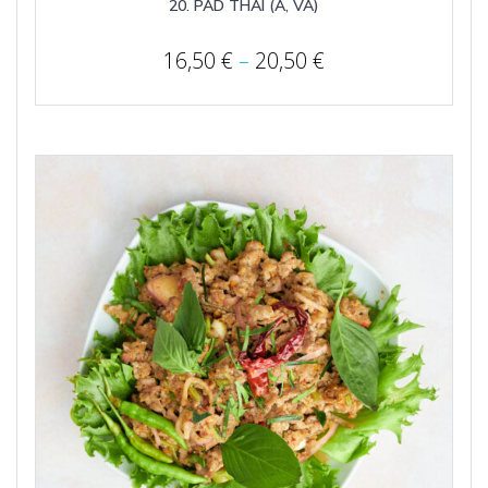
20. PAD THAI (A, VA)
Price
16,50
€
–
20,50
€
range:
16,50 €
through
20,50 €