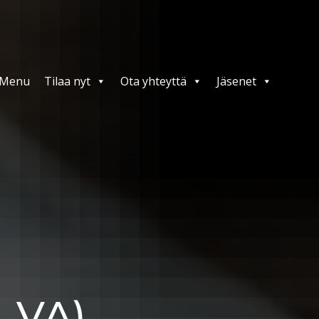
Menu
Tilaa nyt
Ota yhteyttä
Jäsenet
, VA)