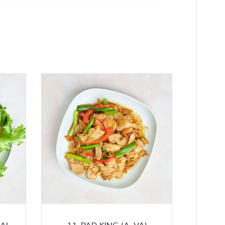
AI
11. PAD KING (A, VA)