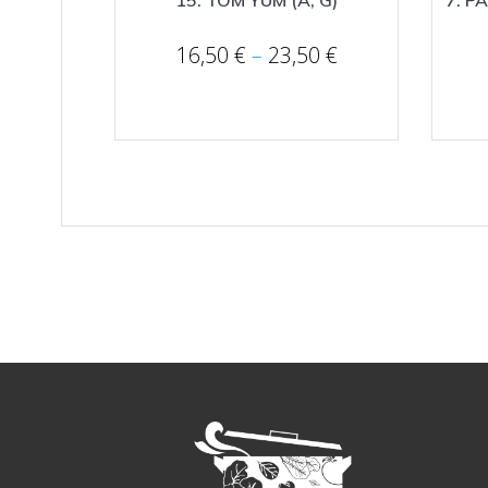
Price
16,50
€
–
23,50
€
range:
16,50 €
through
23,50 €