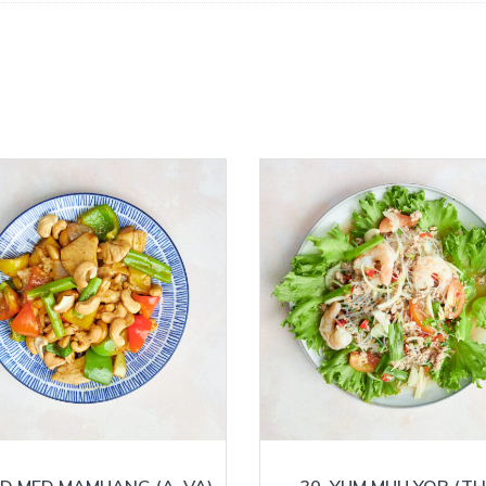
AD MED MAMUANG (A, VA)
30. YUM MUU YOR (TH