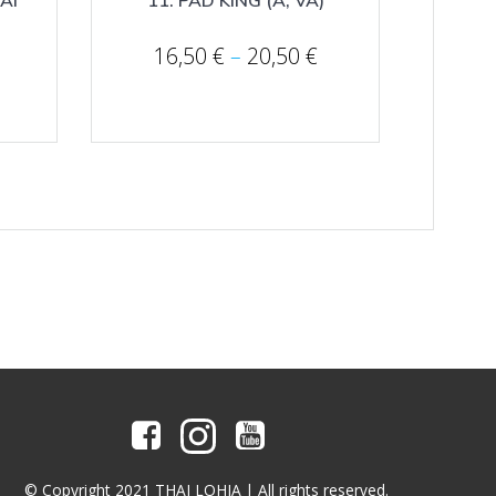
Price
16,50
€
–
20,50
€
range:
Price
16,50 €
range:
through
16,50 €
20,50 €
through
19,50 €
© Copyright 2021 THAI LOHJA | All rights reserved.