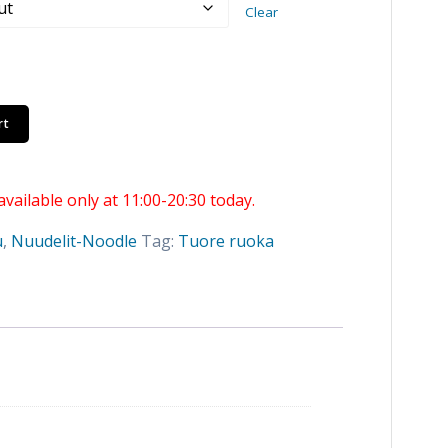
Clear
through
20,50 €
rt
available only at 11:00-20:30 today.
u
,
Nuudelit-Noodle
Tag:
Tuore ruoka