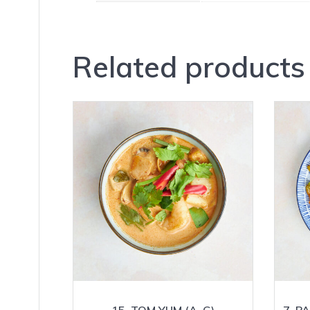
Related products
15. TOM YUM (A, G)
7. P