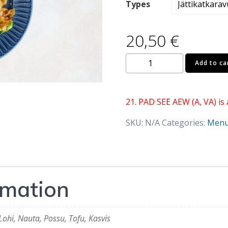
Types
20,50
€
21.
Add to ca
PAD
SEE
AEW
21. PAD SEE AEW (A, VA) is 
(A,
SKU:
N/A
Categories:
Men
VA)
quantity
rmation
Lohi, Nauta, Possu, Tofu, Kasvis