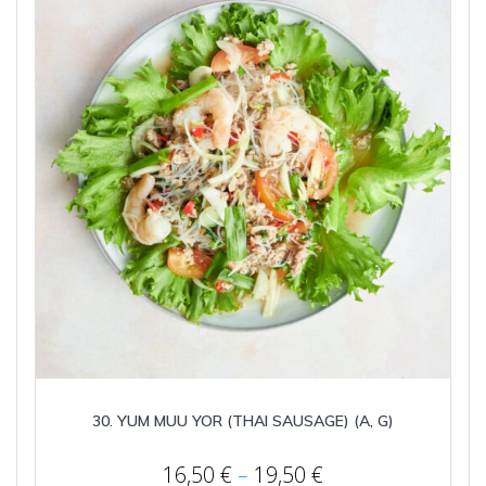
30. YUM MUU YOR (THAI SAUSAGE) (A, G)
Price
16,50
€
–
19,50
€