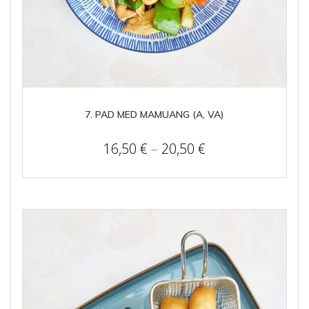
7. PAD MED MAMUANG (A, VA)
Price
16,50
€
–
20,50
€
range:
16,50 €
through
20,50 €