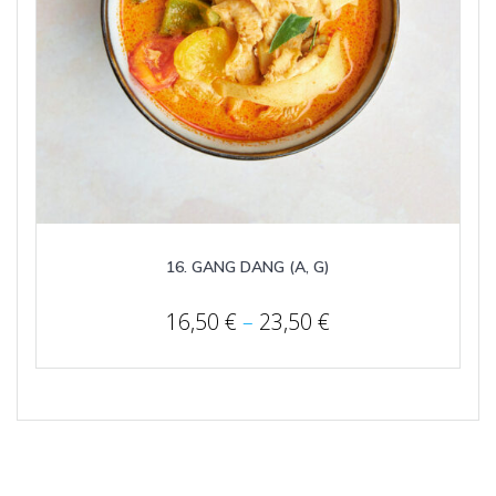
16. GANG DANG (A, G)
Price
16,50
€
–
23,50
€
range:
16,50 €
through
23,50 €