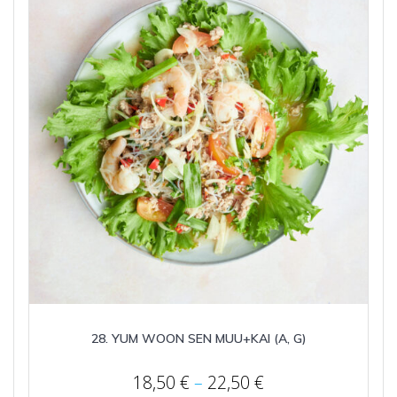
28. YUM WOON SEN MUU+KAI (A, G)
Price
18,50
€
–
22,50
€