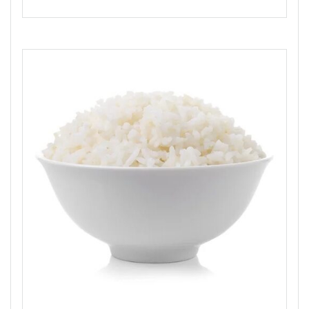
range:
18,50 €
through
22,50 €